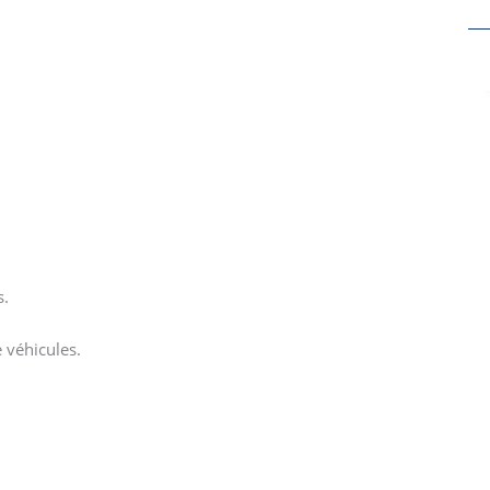
s.
 véhicules.